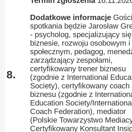
Termin zgłoszenia
16.11.202
Dodatkowe informacje
Gośc
spotkania będzie Jarosław Gr
- psycholog, specjalizujący si
biznesie, rozwoju osobowym i
społecznym, pedagog, mened
zarządzający zespołami,
certyfikowany trener biznesu
8.
(zgodnie z International Educa
Society), certyfikowany coach
biznesu (zgodnie z Internation
Education Society/Internationa
Coach Federation), mediator
(Polskie Towarzystwo Mediacy
Certyfikowany Konsultant Insi