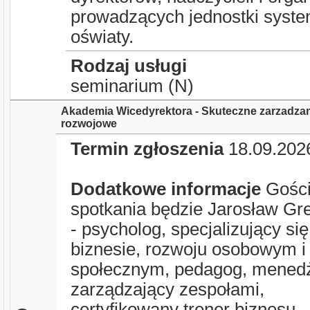
prowadzących jednostki syst
oświaty.
Rodzaj usługi
seminarium (N)
Akademia Wicedyrektora - Skuteczne zarzadza
rozwojowe
Termin zgłoszenia
18.09.202
Dodatkowe informacje
Gośc
spotkania będzie Jarosław Gr
- psycholog, specjalizujący si
biznesie, rozwoju osobowym i
społecznym, pedagog, mened
zarządzający zespołami,
certyfikowany trener biznesu