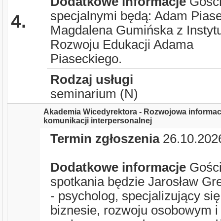
Dodatkowe informacje
Gość
specjalnymi będą: Adam Piase
4.
Magdalena Gumińska z Instyt
Rozwoju Edukacji Adama
Piaseckiego.
Rodzaj usługi
seminarium (N)
Akademia Wicedyrektora - Rozwojowa informacj
komunikacji interpersonalnej
Termin zgłoszenia
26.10.202
Dodatkowe informacje
Gośc
spotkania będzie Jarosław Gr
- psycholog, specjalizujący si
biznesie, rozwoju osobowym i